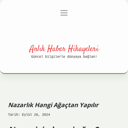
menüyü
Anasayfa
Gizlilik Politikası
aç
Yasal Uyarı
Hakkımızda
Anlık Haber Hikayeleri
Güncel bilgilerle dünyaya bağlan!
Nazarlık Hangi Ağaçtan Yapılır
Tarih: Eylül 26, 2024