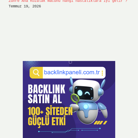
Zühre Ana Kozalak macunu hangi hastalıklara iyi gelir ?
Temmuz 19, 2026