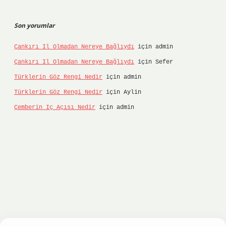
Son yorumlar
Çankırı Il Olmadan Nereye Bağlıydı
için
admin
Çankırı Il Olmadan Nereye Bağlıydı
için
Sefer
Türklerin Göz Rengi Nedir
için
admin
Türklerin Göz Rengi Nedir
için
Aylin
Çemberin Iç Açısı Nedir
için
admin
tonbet
ilbet giriş yap
ilbet.online
Betexper gir