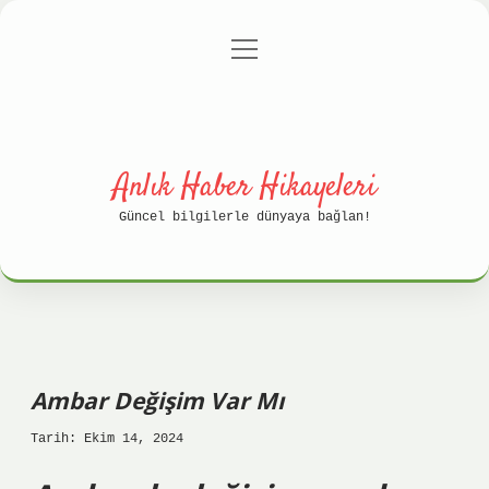
menüyü
Anasayfa
Gizlilik Politikası
aç
Yasal Uyarı
Hakkımızda
Anlık Haber Hikayeleri
Güncel bilgilerle dünyaya bağlan!
Ambar Değişim Var Mı
Tarih: Ekim 14, 2024