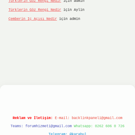
Türklerin Göz Rengi Nedir
için
admin
Türklerin Göz Rengi Nedir
için
Aylin
Çemberin Iç Açısı Nedir
için
admin
onbet
ilbet giriş yap
ilbet.online
Betexper giri
Reklam ve İletişim:
E-mail:
backlinkpaneli@gmail.com
Teams:
forumhizmeti@gmail.com
Whatsapp: 0262 606 0 726
Telegram: @karabul