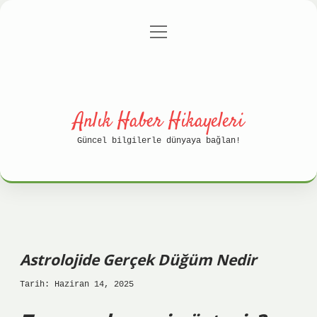
menüyü
Anasayfa
Gizlilik Politikası
aç
Yasal Uyarı
Hakkımızda
Anlık Haber Hikayeleri
Güncel bilgilerle dünyaya bağlan!
Astrolojide Gerçek Düğüm Nedir
Tarih: Haziran 14, 2025