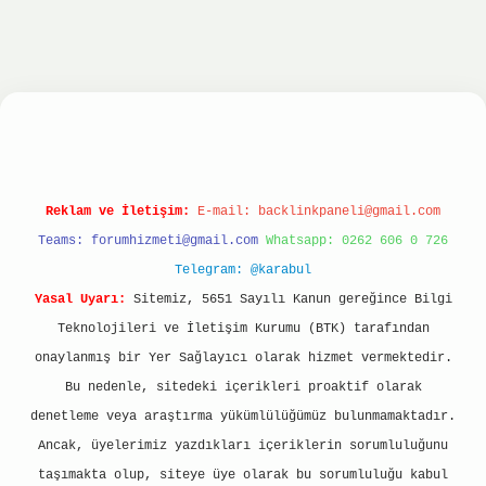
onbet
ilbet giriş yap
ilbet.online
Betexper giri
Reklam ve İletişim:
E-mail:
backlinkpaneli@gmail.com
Teams:
forumhizmeti@gmail.com
Whatsapp: 0262 606 0 726
Telegram: @karabul
Yasal Uyarı:
Sitemiz, 5651 Sayılı Kanun gereğince Bilgi
Teknolojileri ve İletişim Kurumu (BTK) tarafından
onaylanmış bir Yer Sağlayıcı olarak hizmet vermektedir.
Bu nedenle, sitedeki içerikleri proaktif olarak
denetleme veya araştırma yükümlülüğümüz bulunmamaktadır.
Ancak, üyelerimiz yazdıkları içeriklerin sorumluluğunu
taşımakta olup, siteye üye olarak bu sorumluluğu kabul