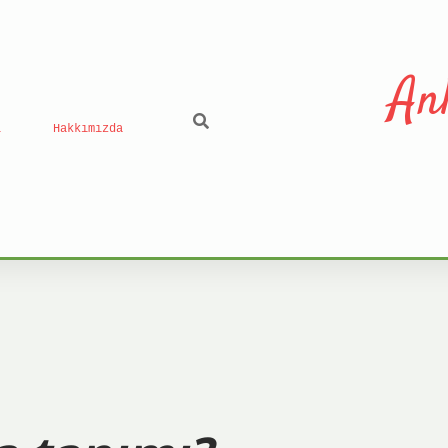
An
ı
Hakkımızda