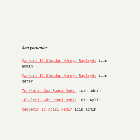
Son yorumlar
Çankırı Il Olmadan Nereye Bağlıydı
için
admin
Çankırı Il Olmadan Nereye Bağlıydı
için
Sefer
Türklerin Göz Rengi Nedir
için
admin
Türklerin Göz Rengi Nedir
için
Aylin
Çemberin Iç Açısı Nedir
için
admin