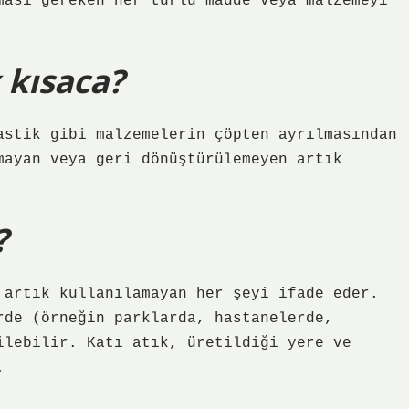
ması gereken her türlü madde veya malzemeyi
 kısaca?
astik gibi malzemelerin çöpten ayrılmasından
mayan veya geri dönüştürülemeyen artık
?
 artık kullanılamayan her şeyi ifade eder.
rde (örneğin parklarda, hastanelerde,
ilebilir. Katı atık, üretildiği yere ve
.