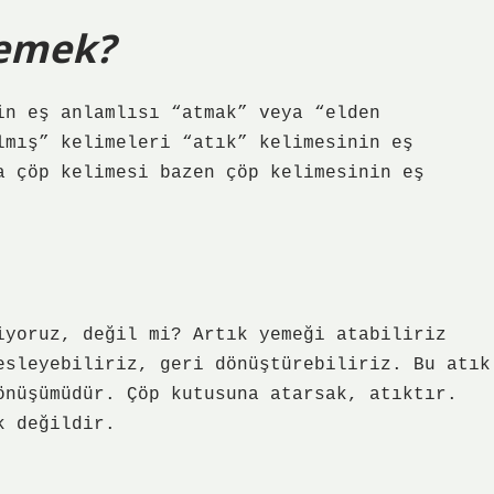
demek?
in eş anlamlısı “atmak” veya “elden
lmış” kelimeleri “atık” kelimesinin eş
a çöp kelimesi bazen çöp kelimesinin eş
iyoruz, değil mi? Artık yemeği atabiliriz
esleyebiliriz, geri dönüştürebiliriz. Bu atık
önüşümüdür. Çöp kutusuna atarsak, atıktır.
k değildir.