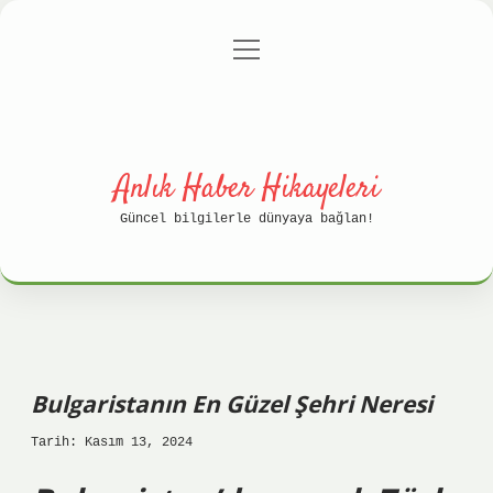
menüyü
Anasayfa
Gizlilik Politikası
aç
Yasal Uyarı
Hakkımızda
Anlık Haber Hikayeleri
Güncel bilgilerle dünyaya bağlan!
Bulgaristanın En Güzel Şehri Neresi
Tarih: Kasım 13, 2024