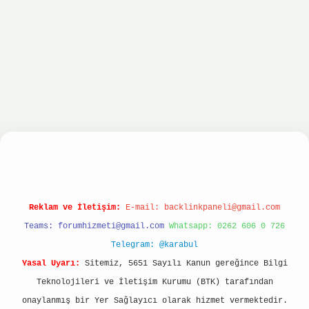
nbet
ilbet giriş yap
ilbet.online
Betexper giriş
Reklam ve İletişim:
E-mail:
backlinkpaneli@gmail.com
Teams:
forumhizmeti@gmail.com
Whatsapp: 0262 606 0 726
Telegram: @karabul
Yasal Uyarı:
Sitemiz, 5651 Sayılı Kanun gereğince Bilgi
Teknolojileri ve İletişim Kurumu (BTK) tarafından
onaylanmış bir Yer Sağlayıcı olarak hizmet vermektedir.