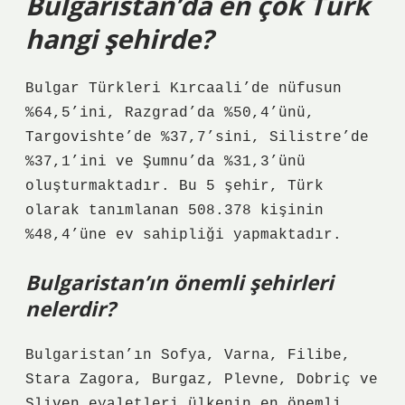
Bulgaristan’da en çok Türk
hangi şehirde?
Bulgar Türkleri Kırcaali’de nüfusun
%64,5’ini, Razgrad’da %50,4’ünü,
Targovishte’de %37,7’sini, Silistre’de
%37,1’ini ve Şumnu’da %31,3’ünü
oluşturmaktadır. Bu 5 şehir, Türk
olarak tanımlanan 508.378 kişinin
%48,4’üne ev sahipliği yapmaktadır.
Bulgaristan’ın önemli şehirleri
nelerdir?
Bulgaristan’ın Sofya, Varna, Filibe,
Stara Zagora, Burgaz, Plevne, Dobriç ve
Sliven eyaletleri ülkenin en önemli