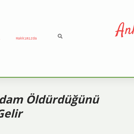
An
ı
Hakkımızda
Adam Öldürdüğünü
elir