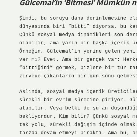
Gülcemal’in ‘Bitmesi’ Mümkün m
Şimdi, bu soruyu daha derinlemesine el
dünyasında biri “bitti” diyorsa, bu ke
Çünkü sosyal medya dinamikleri son der
olabilir, ama yarın bir başka içerik ü
Örneğin, Gülcemal’in yerine gelen yeni
var mı? Evet. Ama bir gerçek var: Herk
“bittiğini” görmek, bizlere bir tür ta
zirveye çıkanların bir gün sonu gelmes
Aslında, sosyal medya içerik üreticile
sürekli bir evrim sürecine giriyor. Gü
atabilir. Veya belki de şu an düşündüğ
bekliyordur. Kim bilir? Çünkü sosyal m
tek yolu, sürekli değişim içinde olmak
tarzda devam etmeyi bıraktı. Ama bu, o