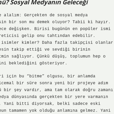
ü? Sosyal Medyanın Geleceği
e alalım: Gerçekten de sosyal medya
sin bir son mu demek oluyor? Tabii ki hayır.
ece değişken. Birisi bugünün en popüler ismi
reticisi gelip onu tahtından edebilir.
 isimler kimler? Daha fazla takipçisi olanlar
esin takip ettiği ve sevdiği birinin
tmin sağlıyor. Çünkü düşüş, toplumun hep o
ini beklediğini gösteriyor.
ri için bu “bitme” olgusu, bir anlamda
lcemal bir süre sonra yeni bir projeye adım
ü bir şey vardır, ama tam olarak doğru zamanı
edya dünyasında gerçekten bir yere varmanın
. Yani bitti diyorsak, belki sadece eski
nun tamamen yok olduğu anlamına gelmez. Yani