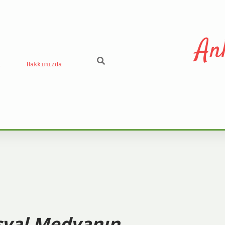
An
ı
Hakkımızda
osyal Medyanın