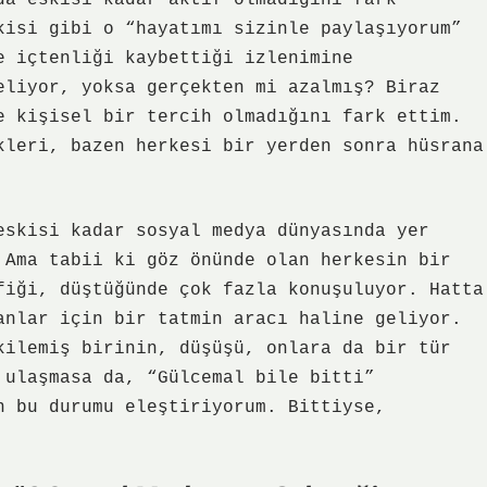
da eskisi kadar aktif olmadığını fark
kisi gibi o “hayatımı sizinle paylaşıyorum”
e içtenliği kaybettiği izlenimine
eliyor, yoksa gerçekten mi azalmış? Biraz
e kişisel bir tercih olmadığını fark ettim.
kleri, bazen herkesi bir yerden sonra hüsrana
eskisi kadar sosyal medya dünyasında yer
 Ama tabii ki göz önünde olan herkesin bir
fiği, düştüğünde çok fazla konuşuluyor. Hatta
anlar için bir tatmin aracı haline geliyor.
kilemiş birinin, düşüşü, onlara da bir tür
 ulaşmasa da, “Gülcemal bile bitti”
n bu durumu eleştiriyorum. Bittiyse,