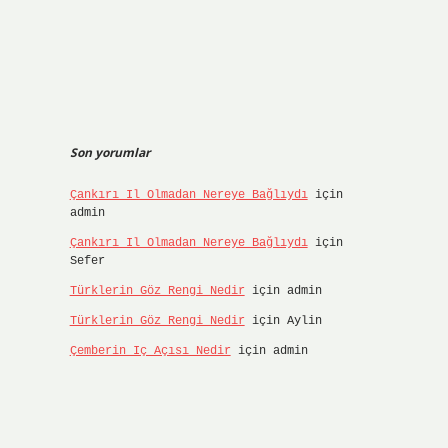
Son yorumlar
Çankırı Il Olmadan Nereye Bağlıydı
için
admin
Çankırı Il Olmadan Nereye Bağlıydı
için
Sefer
Türklerin Göz Rengi Nedir
için
admin
Türklerin Göz Rengi Nedir
için
Aylin
Çemberin Iç Açısı Nedir
için
admin