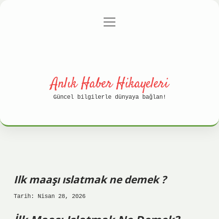
menüyü
Anasayfa
Gizlilik Politikası
aç
Yasal Uyarı
Hakkımızda
Anlık Haber Hikayeleri
Güncel bilgilerle dünyaya bağlan!
Ilk maaşı ıslatmak ne demek ?
Tarih: Nisan 28, 2026