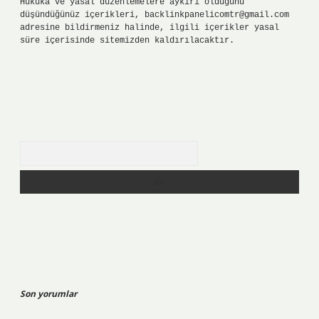
Hukuka ve yasal düzenlemelere aykırı olduğunu
düşündüğünüz içerikleri,
backlinkpanelicomtr@gmail.com
adresine bildirmeniz halinde, ilgili içerikler yasal
süre içerisinde sitemizden kaldırılacaktır.
Arama
Son yorumlar