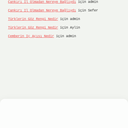
Çankırı Il Olmadan Nereye Bağlıydı
için
admin
Çankırı Il Olmadan Nereye Bağlıydı
için
Sefer
Türklerin Göz Rengi Nedir
için
admin
Türklerin Göz Rengi Nedir
için
Aylin
Çemberin Iç Açısı Nedir
için
admin
tonbet
ilbet giriş yap
ilbet.online
Betexper gir