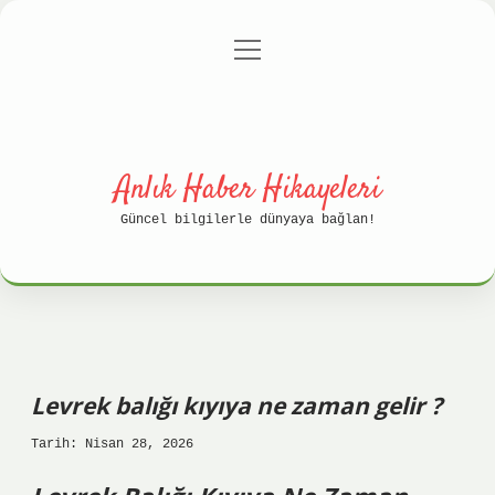
menüyü
Anasayfa
Gizlilik Politikası
aç
Yasal Uyarı
Hakkımızda
Anlık Haber Hikayeleri
Güncel bilgilerle dünyaya bağlan!
Levrek balığı kıyıya ne zaman gelir ?
Tarih: Nisan 28, 2026