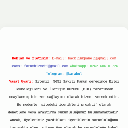
ltonbet
ilbet giriş yap
ilbet.online
Betexper gi
Reklam ve İletişim:
E-mail:
backlinkpaneli@gmail.com
Teams:
forumhizmeti@gmail.com
Whatsapp: 0262 606 0 726
Telegram: @karabul
Yasal Uyarı:
Sitemiz, 5651 Sayılı Kanun gereğince Bilgi
Teknolojileri ve İletişim Kurumu (BTK) tarafından
onaylanmış bir Yer Sağlayıcı olarak hizmet vermektedir.
Bu nedenle, sitedeki içerikleri proaktif olarak
denetleme veya araştırma yükümlülüğümüz bulunmamaktadır.
Ancak, üyelerimiz yazdıkları içeriklerin sorumluluğunu