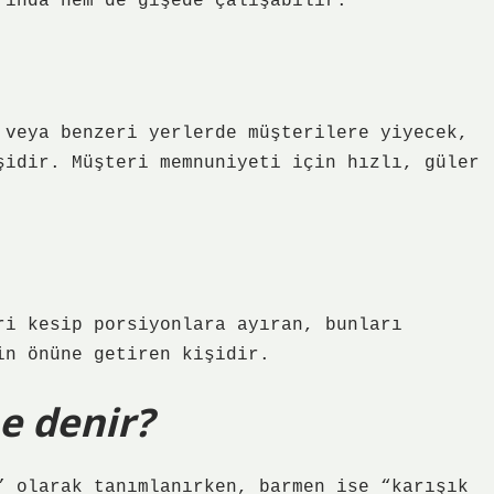
rında hem de gişede çalışabilir.
 veya benzeri yerlerde müşterilere yiyecek,
şidir. Müşteri memnuniyeti için hızlı, güler
ri kesip porsiyonlara ayıran, bunları
in önüne getiren kişidir.
e denir?
” olarak tanımlanırken, barmen ise “karışık