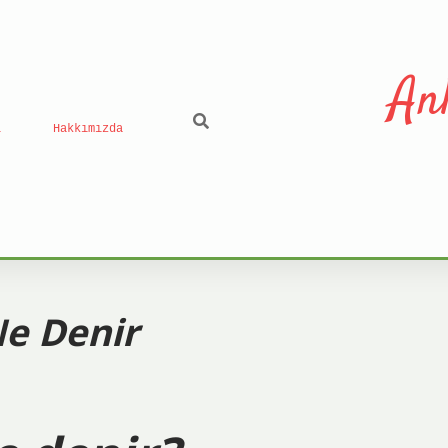
An
ı
Hakkımızda
Ne Denir