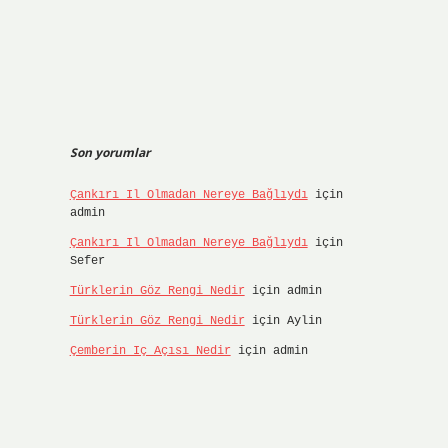
Son yorumlar
Çankırı Il Olmadan Nereye Bağlıydı
için
admin
Çankırı Il Olmadan Nereye Bağlıydı
için
Sefer
Türklerin Göz Rengi Nedir
için
admin
Türklerin Göz Rengi Nedir
için
Aylin
Çemberin Iç Açısı Nedir
için
admin