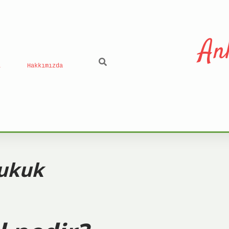
An
ı
Hakkımızda
ukuk