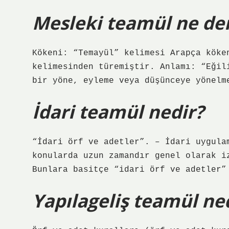
Mesleki teamül ne d
Kökeni: “Temayül” kelimesi Arapça kökenli bir ke
kelimesinden türemiştir. Anlamı: “Eğil
bir yöne, eyleme veya düşünceye yönelm
İdari teamül nedir?
“İdari örf ve adetler”. – İdari uygula
konularda uzun zamandır genel olarak i
Bunlara basitçe “idari örf ve adetler”
Yapılageliş teamül ne