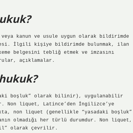
ukuk?
 veya kanun ve usule uygun olarak bildirimde
esi. İlgili kişiye bildirimde bulunmak, ilan
keme belgesini tebliğ etmek ve imzasını
rular, açıklamalar.
 hukuk?
aki boşluk” olarak bilinir), uygulanabilir
r. Non liquet, Latince’den İngilizce’ye
kta, non liquet (genellikle “yasadaki boşluk”
anın olmadığı her türlü durumdur. Non liquet,
il” olarak çevrilir.