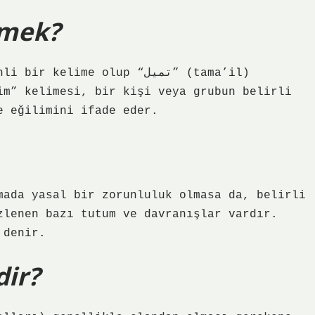
emek?
lime olup “تميل” (tama’il)
im” kelimesi, bir kişi veya grubun belirli
e eğilimini ifade eder.
mada yasal bir zorunluluk olmasa da, belirli
zlenen bazı tutum ve davranışlar vardır.
 denir.
dir?