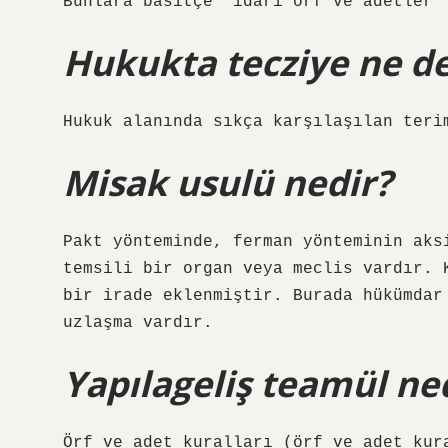
Bunlara basitçe “idari örf ve adetler”
Hukukta tecziye ne 
Hukuk alanında sıkça karşılaşılan teri
Misak usulü nedir?
Pakt yönteminde, ferman yönteminin aks
temsili bir organ veya meclis vardır. 
bir irade eklenmiştir. Burada hükümdar
uzlaşma vardır.
Yapılageliş teamül ne
Örf ve adet kuralları (örf ve adet kur